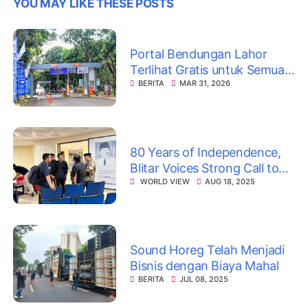
YOU MAY LIKE THESE POSTS
Portal Bendungan Lahor
Terlihat Gratis untuk Semua!
Polemik Panjang Berujung
BERITA
MAR 31, 2026
Kebijakan Baru
80 Years of Independence,
Blitar Voices Strong Call to
Fight Corruption
WORLD VIEW
AUG 18, 2025
Sound Horeg Telah Menjadi
Bisnis dengan Biaya Mahal
BERITA
JUL 08, 2025