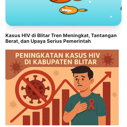
Toko Jurnal Rasa
Kasus HIV di Blitar Tren Meningkat, Tantangan
KLIK / SENTUH UNTUK MENGUNJUNGI
Berat, dan Upaya Serius Pemerintah