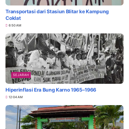
Transportasi dari Stasiun Blitar ke Kampung
Coklat
6:50 AM
SEJARAH
Hiperinflasi Era Bung Karno 1965–1966
12:04 AM