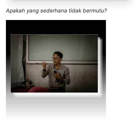
Toko Jurnal Rasa
Apakah yang sederhana tidak bermutu?
KLIK / SENTUH UNTUK MENGUNJUNGI