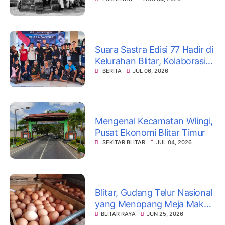
Suara Sastra Edisi 77 Hadir di
Kelurahan Blitar, Kolaborasi
dengaan Karang Taruna
BERITA
JUL 06, 2026
Mengenal Kecamatan Wlingi,
Pusat Ekonomi Blitar Timur
SEKITAR BLITAR
JUL 04, 2026
Blitar, Gudang Telur Nasional
yang Menopang Meja Makan
Indonesia
BLITAR RAYA
JUN 25, 2026