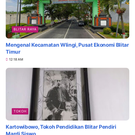
BLITAR RAYA
Mengenal Kecamatan Wlingi, Pusat Ekonomi Blitar
Timur
12:18 AM
TOKOH
Kartowibowo, Tokoh Pendidikan Blitar Pendiri
Mardi Siswo