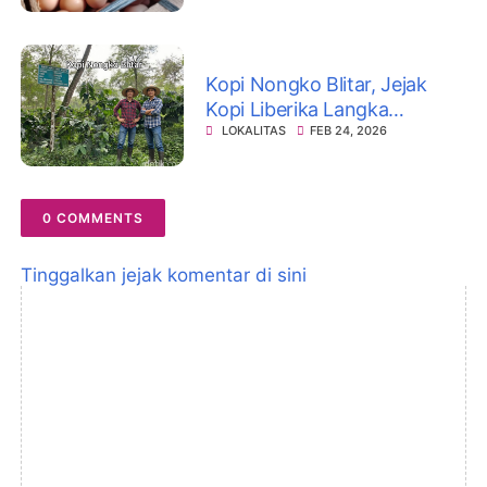
Kopi Nongko Blitar, Jejak
Kopi Liberika Langka
Beraroma Buah Nangka dari
LOKALITAS
FEB 24, 2026
Lereng Doko
0 COMMENTS
Tinggalkan jejak komentar di sini