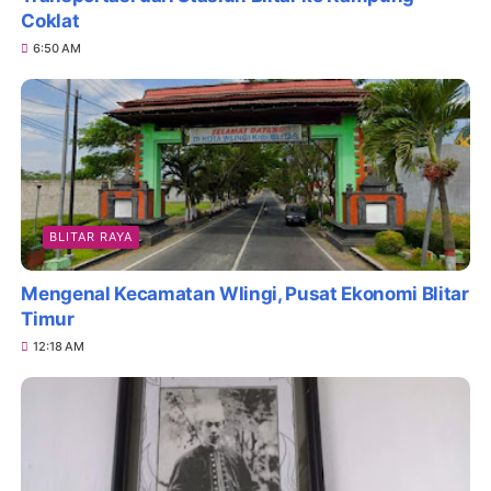
Coklat
6:50 AM
BLITAR RAYA
Mengenal Kecamatan Wlingi, Pusat Ekonomi Blitar
Timur
12:18 AM