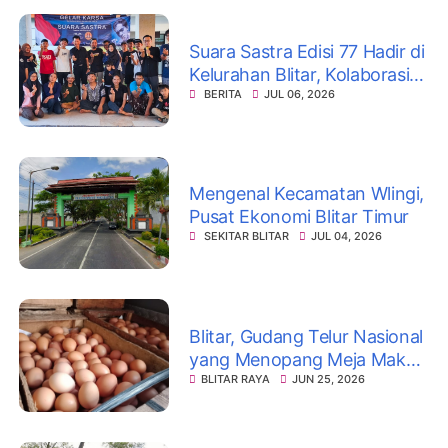
Suara Sastra Edisi 77 Hadir di
Kelurahan Blitar, Kolaborasi
dengaan Karang Taruna
BERITA
JUL 06, 2026
Mengenal Kecamatan Wlingi,
Pusat Ekonomi Blitar Timur
SEKITAR BLITAR
JUL 04, 2026
Blitar, Gudang Telur Nasional
yang Menopang Meja Makan
Indonesia
BLITAR RAYA
JUN 25, 2026