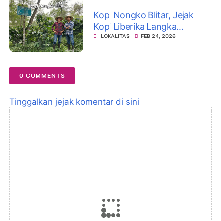
Kopi Nongko Blitar, Jejak
Kopi Liberika Langka
Beraroma Buah Nangka dari
LOKALITAS
FEB 24, 2026
Lereng Doko
0 COMMENTS
Tinggalkan jejak komentar di sini