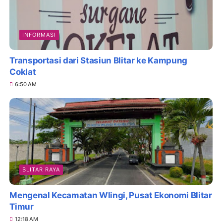
INFORMASI
Transportasi dari Stasiun Blitar ke Kampung
Coklat
6:50 AM
BLITAR RAYA
Mengenal Kecamatan Wlingi, Pusat Ekonomi Blitar
Timur
12:18 AM