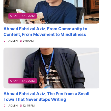
A FAHRIZAL AZIZ
Ahmad Fahrizal Aziz, From Community to
Content, From Movement to Mindfulness
ADMIN
9:50 AM
A FAHRIZAL AZIZ
Ahmad Fahrizal Aziz, The Pen from a Small
Town That Never Stops Writing
ADMIN
12:45 PM