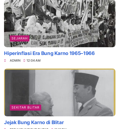
SEJARAH
Hiperinflasi Era Bung Karno 1965–1966
ADMIN
12:04 AM
SEKITAR BLITAR
Jejak Bung Karno di Blitar