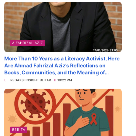
A FAHRIZAL AZIZ
More Than 10 Years as a Literacy Activist, Here
Are Ahmad Fahrizal Aziz’s Reflections on
Books, Communities, and the Meaning of
Survival
REDAKSI INSIGHT BLITAR
10:22 PM
BERITA