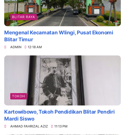
BLITAR RAYA
Mengenal Kecamatan Wlingi, Pusat Ekonomi
Blitar Timur
ADMIN
12:18 AM
TOKOH
Kartowibowo, Tokoh Pendidikan Blitar Pendiri
Mardi Siswo
AHMAD FAHRIZAL AZIZ
11:13 PM