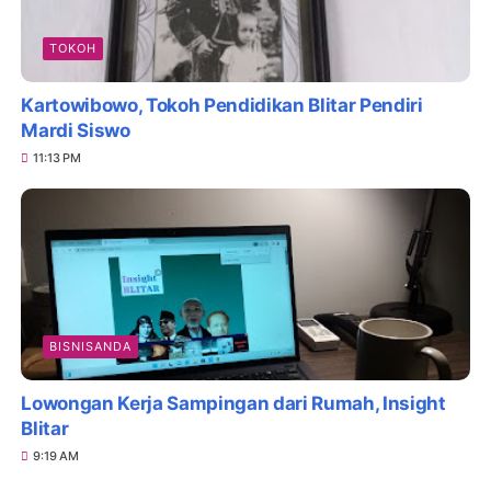
TOKOH
Kartowibowo, Tokoh Pendidikan Blitar Pendiri
Mardi Siswo
11:13 PM
BISNISANDA
Lowongan Kerja Sampingan dari Rumah, Insight
Blitar
9:19 AM