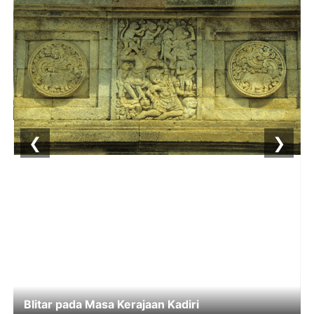
❮
❯
Blitar pada Masa Kerajaan Kadiri