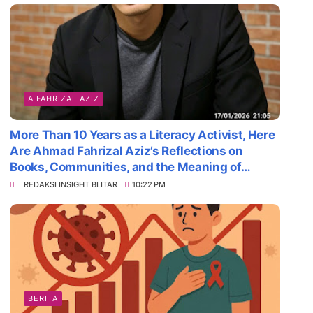
A FAHRIZAL AZIZ
More Than 10 Years as a Literacy Activist, Here
Are Ahmad Fahrizal Aziz’s Reflections on
Books, Communities, and the Meaning of
Survival
REDAKSI INSIGHT BLITAR
10:22 PM
BERITA