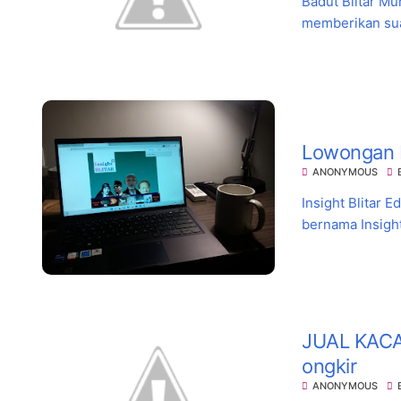
Badut Blitar M
memberikan sua
Lowongan K
ANONYMOUS
Insight Blitar 
bernama Insight 
JUAL KACA
ongkir
ANONYMOUS