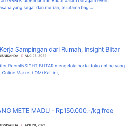
urah (BBM Kids)Kehadiran Badut dalam beragam event
sana yang segar dan meriah, terutama bagi...
erja Sampingan dari Rumah, Insight Blitar
BISNISANDA
AUG 23, 2022
Editor RoomINSIGHT BLITAR mengelola portal toko online yang
Online Market (IOM).Kali ini,...
NG METE MADU - Rp150.000,-/kg free
BISNISANDA
APR 20, 2021