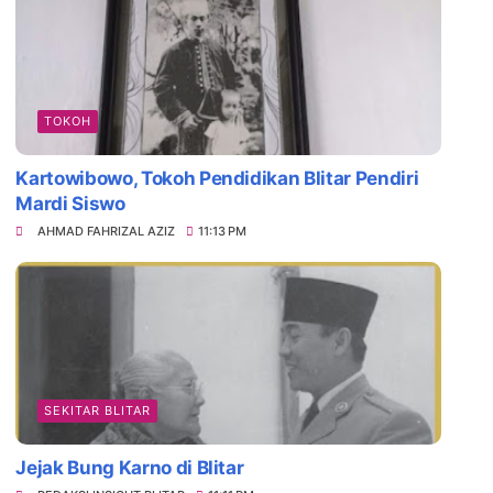
TOKOH
Kartowibowo, Tokoh Pendidikan Blitar Pendiri
Mardi Siswo
AHMAD FAHRIZAL AZIZ
11:13 PM
SEKITAR BLITAR
Jejak Bung Karno di Blitar