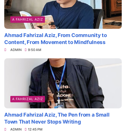
A FAHRIZAL AZIZ
Ahmad Fahrizal Aziz, From Community to
Content, From Movement to Mindfulness
ADMIN
9:50 AM
A FAHRIZAL AZIZ
Ahmad Fahrizal Aziz, The Pen from a Small
Town That Never Stops Writing
ADMIN
12:45 PM