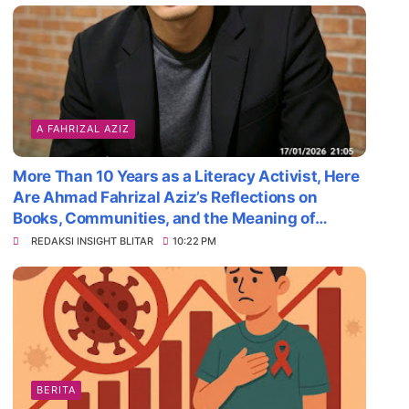
A FAHRIZAL AZIZ
More Than 10 Years as a Literacy Activist, Here
Are Ahmad Fahrizal Aziz’s Reflections on
Books, Communities, and the Meaning of
Survival
REDAKSI INSIGHT BLITAR
10:22 PM
BERITA