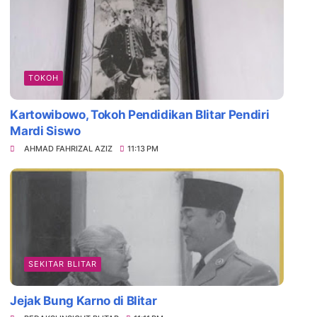
TOKOH
Kartowibowo, Tokoh Pendidikan Blitar Pendiri
Mardi Siswo
AHMAD FAHRIZAL AZIZ
11:13 PM
SEKITAR BLITAR
Jejak Bung Karno di Blitar