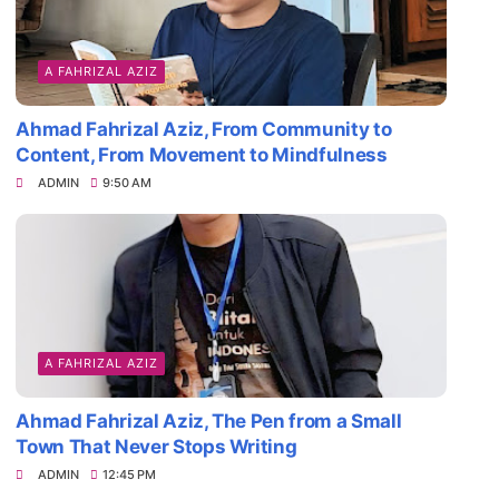
A FAHRIZAL AZIZ
Ahmad Fahrizal Aziz, From Community to
Content, From Movement to Mindfulness
ADMIN
9:50 AM
A FAHRIZAL AZIZ
Ahmad Fahrizal Aziz, The Pen from a Small
Town That Never Stops Writing
ADMIN
12:45 PM