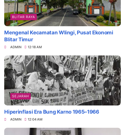
BLITAR RAYA
Mengenal Kecamatan Wlingi, Pusat Ekonomi
Blitar Timur
ADMIN
12:18 AM
SEJARAH
Hiperinflasi Era Bung Karno 1965–1966
ADMIN
12:04 AM
Daya Tarik Es Drop Blitar, Kuliner Legenda