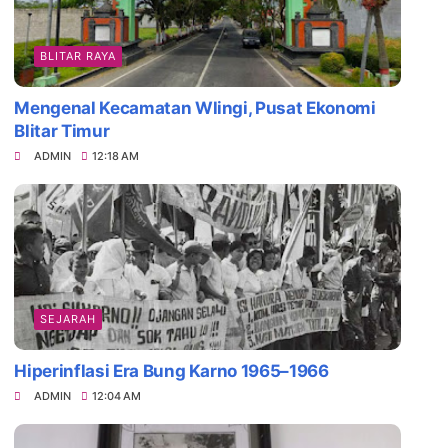
BLITAR RAYA
Mengenal Kecamatan Wlingi, Pusat Ekonomi
Blitar Timur
ADMIN
12:18 AM
SEJARAH
Daya Tarik Es Drop Blitar, Kuliner Legenda
Hiperinflasi Era Bung Karno 1965–1966
ADMIN
12:04 AM