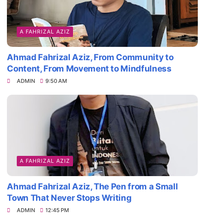
A FAHRIZAL AZIZ
Ahmad Fahrizal Aziz, From Community to
Content, From Movement to Mindfulness
ADMIN
9:50 AM
A FAHRIZAL AZIZ
Ahmad Fahrizal Aziz, The Pen from a Small
Town That Never Stops Writing
ADMIN
12:45 PM