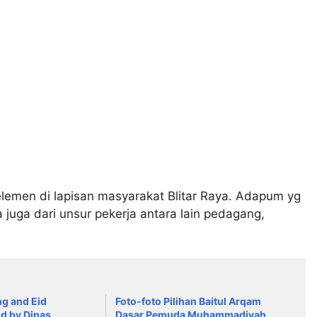
elemen di lapisan masyarakat Blitar Raya. Adapum yg
 juga dari unsur pekerja antara lain pedagang,
ng and Eid
Foto-foto Pilihan Baitul Arqam
ld by Dinas
Dasar Pemuda Muhammadiyah