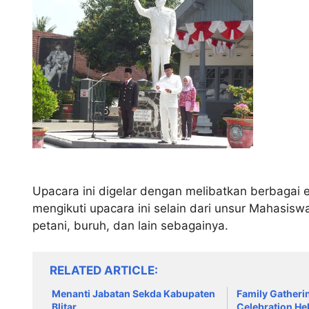
Upacara ini digelar dengan melibatkan berbagai 
mengikuti upacara ini selain dari unsur Mahasiswa
petani, buruh, dan lain sebagainya.
RELATED ARTICLE
Menanti Jabatan Sekda Kabupaten
Family Gatheri
Blitar
Celebration He