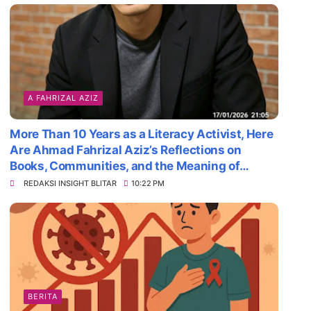
A FAHRIZAL AZIZ
More Than 10 Years as a Literacy Activist, Here
Are Ahmad Fahrizal Aziz’s Reflections on
Books, Communities, and the Meaning of
Survival
REDAKSI INSIGHT BLITAR
10:22 PM
BERITA