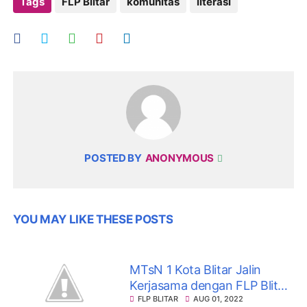
Tags
FLP Blitar
komunitas
literasi
POSTED BY
ANONYMOUS
YOU MAY LIKE THESE POSTS
MTsN 1 Kota Blitar Jalin
Kerjasama dengan FLP Blitar,
Perkuat Literasi Sekolah
FLP BLITAR
AUG 01, 2022