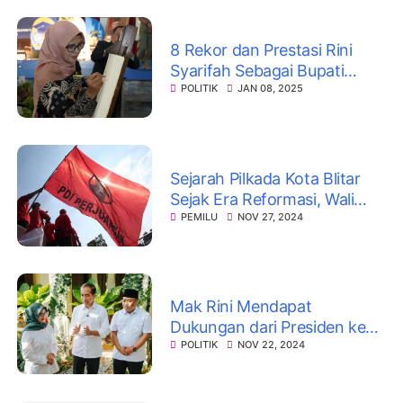
8 Rekor dan Prestasi Rini
Syarifah Sebagai Bupati
Perempuan Pertama di
POLITIK
JAN 08, 2025
Kabupaten Blitar
Sejarah Pilkada Kota Blitar
Sejak Era Reformasi, Wali
Kota Selalu dari PDI-P
PEMILU
NOV 27, 2024
Mak Rini Mendapat
Dukungan dari Presiden ke-7
Joko Widodo
POLITIK
NOV 22, 2024