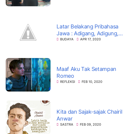
Latar Belakang Pribahasa
Jawa : Adigang, Adigung,
Adiguna
BUDAYA
APR 17, 2020
Maaf Aku Tak Setampan
Romeo
REFLEKSI
FEB 10, 2020
Kita dan Sajak-sajak Chairil
Anwar
SASTRA
FEB 09, 2020