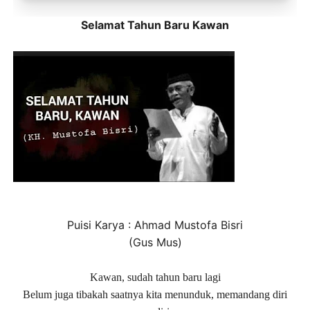
Toko Jurnal Rasa
Selamat Tahun Baru Kawan
KLIK / SENTUH UNTUK MENGUNJUNGI
Puisi Karya : Ahmad Mustofa Bisri
(Gus Mus)
Kawan, sudah tahun baru lagi
Belum juga tibakah saatnya kita menunduk, memandang diri