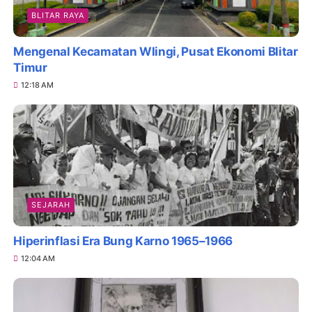
BLITAR RAYA
Mengenal Kecamatan Wlingi, Pusat Ekonomi Blitar
Timur
12:18 AM
SEJARAH
Hiperinflasi Era Bung Karno 1965–1966
12:04 AM