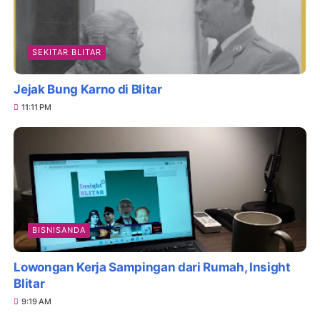
SEKITAR BLITAR
Jejak Bung Karno di Blitar
11:11 PM
BISNISANDA
Lowongan Kerja Sampingan dari Rumah, Insight
Blitar
9:19 AM