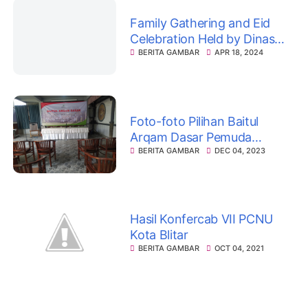
Family Gathering and Eid
Celebration Held by Dinas
Perpustakaan dan Kearsipan
BERITA GAMBAR
APR 18, 2024
Kabupaten Blitar
Foto-foto Pilihan Baitul
Arqam Dasar Pemuda
Muhammadiyah Kabupaten
BERITA GAMBAR
DEC 04, 2023
Blitar
Hasil Konfercab VII PCNU
Kota Blitar
BERITA GAMBAR
OCT 04, 2021