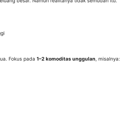
eluang besar. Namun realitanya tidak semudah itu.
gi
mua. Fokus pada
1–2 komoditas unggulan
, misalnya: