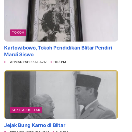
TOKOH
Kartowibowo, Tokoh Pendidikan Blitar Pendiri
Mardi Siswo
AHMAD FAHRIZAL AZIZ
11:13 PM
SEKITAR BLITAR
Jejak Bung Karno di Blitar