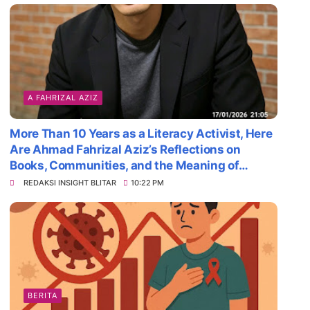
A FAHRIZAL AZIZ
More Than 10 Years as a Literacy Activist, Here
Are Ahmad Fahrizal Aziz’s Reflections on
Books, Communities, and the Meaning of
Survival
REDAKSI INSIGHT BLITAR
10:22 PM
BERITA