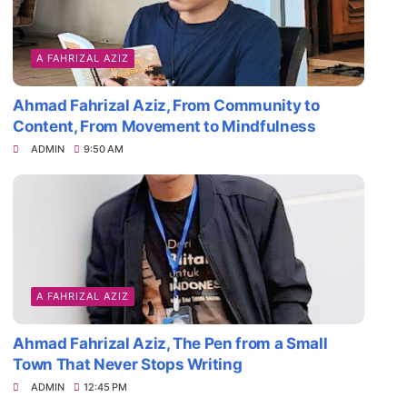
A FAHRIZAL AZIZ
Ahmad Fahrizal Aziz, From Community to
Content, From Movement to Mindfulness
ADMIN
9:50 AM
A FAHRIZAL AZIZ
Ahmad Fahrizal Aziz, The Pen from a Small
Town That Never Stops Writing
ADMIN
12:45 PM