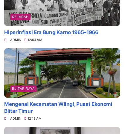
SEJARAH
Hiperinflasi Era Bung Karno 1965–1966
ADMIN
12:04 AM
BLITAR RAYA
Mengenal Kecamatan Wlingi, Pusat Ekonomi
Blitar Timur
ADMIN
12:18 AM