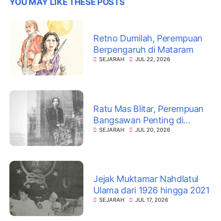
YOU MAY LIKE THESE POSTS
Retno Dumilah, Perempuan
Berpengaruh di Mataram
SEJARAH
JUL 22, 2026
Ratu Mas Blitar, Perempuan
Bangsawan Penting di
Keraton Mataram
SEJARAH
JUL 20, 2026
Jejak Muktamar Nahdlatul
Ulama dari 1926 hingga 2021
SEJARAH
JUL 17, 2026