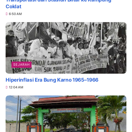
Coklat
6:50 AM
SEJARAH
Hiperinflasi Era Bung Karno 1965–1966
12:04 AM