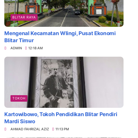
BLITAR RAYA
Mengenal Kecamatan Wlingi, Pusat Ekonomi
Blitar Timur
ADMIN
12:18 AM
TOKOH
Kartowibowo, Tokoh Pendidikan Blitar Pendiri
Mardi Siswo
AHMAD FAHRIZAL AZIZ
11:13 PM