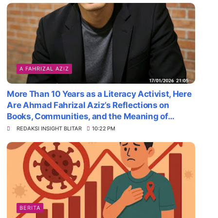
A FAHRIZAL AZIZ
More Than 10 Years as a Literacy Activist, Here
Are Ahmad Fahrizal Aziz’s Reflections on
Books, Communities, and the Meaning of
Survival
REDAKSI INSIGHT BLITAR
10:22 PM
BERITA