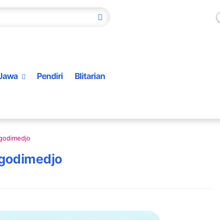
Jawa
Pendiri
Blitarian
ngodimedjo
ngodimedjo