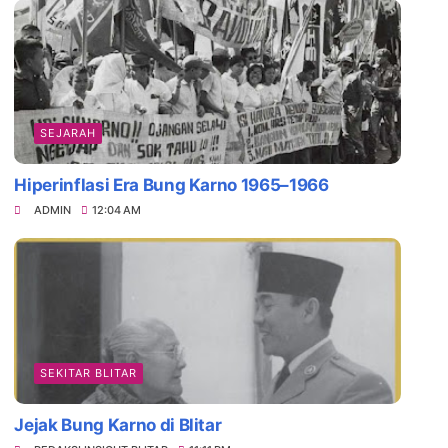
Daya Tarik Es Drop Blitar, Kuliner Legenda
SEJARAH
Hiperinflasi Era Bung Karno 1965–1966
ADMIN
12:04 AM
SEKITAR BLITAR
Jejak Bung Karno di Blitar