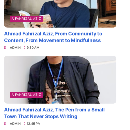
A FAHRIZAL AZIZ
Ahmad Fahrizal Aziz, From Community to
Content, From Movement to Mindfulness
ADMIN
9:50 AM
A FAHRIZAL AZIZ
Ahmad Fahrizal Aziz, The Pen from a Small
Town That Never Stops Writing
ADMIN
12:45 PM