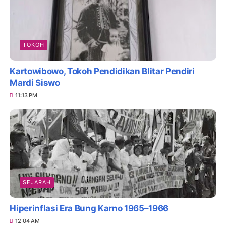
TOKOH
Kartowibowo, Tokoh Pendidikan Blitar Pendiri
Mardi Siswo
11:13 PM
SEJARAH
Hiperinflasi Era Bung Karno 1965–1966
12:04 AM