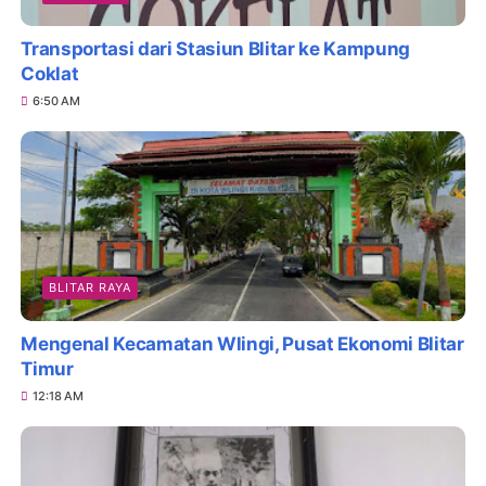
Transportasi dari Stasiun Blitar ke Kampung
Coklat
6:50 AM
BLITAR RAYA
Mengenal Kecamatan Wlingi, Pusat Ekonomi Blitar
Timur
12:18 AM