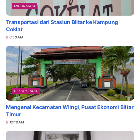
INFORMASI
Transportasi dari Stasiun Blitar ke Kampung
Coklat
6:50 AM
BLITAR RAYA
Mengenal Kecamatan Wlingi, Pusat Ekonomi Blitar
Timur
12:18 AM