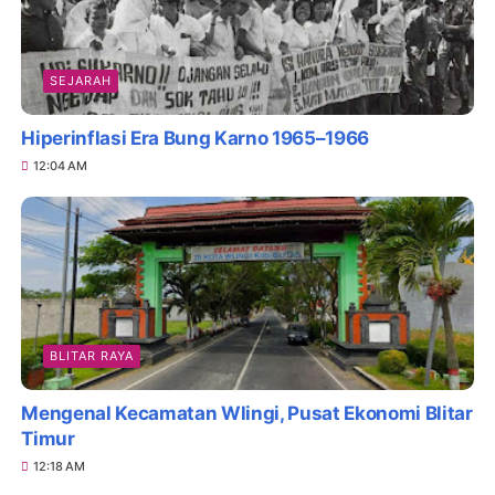
SEJARAH
Hiperinflasi Era Bung Karno 1965–1966
12:04 AM
BLITAR RAYA
Mengenal Kecamatan Wlingi, Pusat Ekonomi Blitar
Timur
12:18 AM