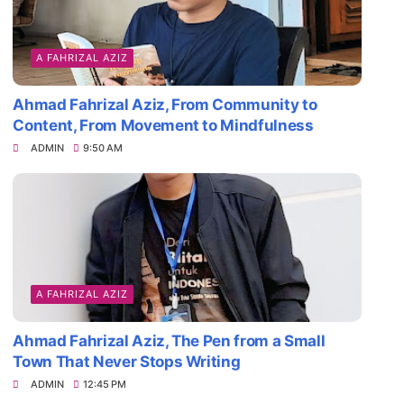
A FAHRIZAL AZIZ
Ahmad Fahrizal Aziz, From Community to
Content, From Movement to Mindfulness
ADMIN
9:50 AM
A FAHRIZAL AZIZ
Ahmad Fahrizal Aziz, The Pen from a Small
Town That Never Stops Writing
ADMIN
12:45 PM