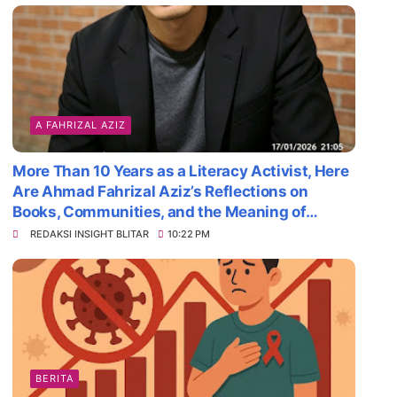
A FAHRIZAL AZIZ
More Than 10 Years as a Literacy Activist, Here
Are Ahmad Fahrizal Aziz’s Reflections on
Books, Communities, and the Meaning of
Survival
REDAKSI INSIGHT BLITAR
10:22 PM
BERITA