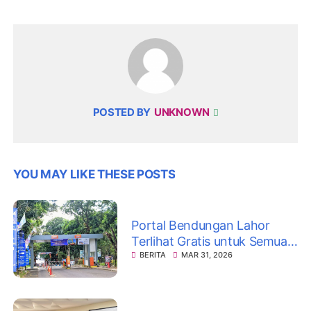
POSTED BY
UNKNOWN
YOU MAY LIKE THESE POSTS
Portal Bendungan Lahor
Terlihat Gratis untuk Semua!
Polemik Panjang Berujung
BERITA
MAR 31, 2026
Kebijakan Baru