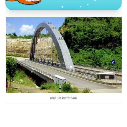
Toko Jurnal Rasa
KLIK / SENTUH UNTUK MENGUNJUNGI
pitc : m.beritasatu