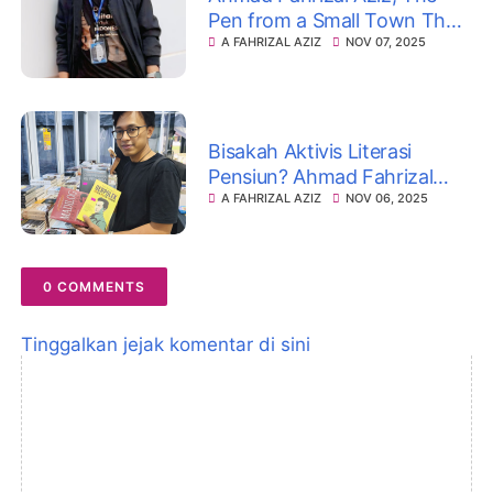
Pen from a Small Town That
Never Stops Writing
A FAHRIZAL AZIZ
NOV 07, 2025
Bisakah Aktivis Literasi
Pensiun? Ahmad Fahrizal
Aziz Menjawab dengan
A FAHRIZAL AZIZ
NOV 06, 2025
Membuka “Sahabat Buku
Blitar”
0 COMMENTS
Tinggalkan jejak komentar di sini