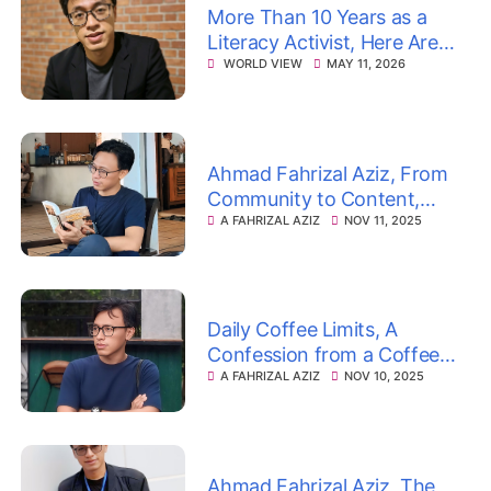
More Than 10 Years as a
Literacy Activist, Here Are
Ahmad Fahrizal Aziz’s
WORLD VIEW
MAY 11, 2026
Reflections on Books,
Communities, and the
Meaning of Survival
Ahmad Fahrizal Aziz, From
Community to Content,
From Movement to
A FAHRIZAL AZIZ
NOV 11, 2025
Mindfulness
Daily Coffee Limits, A
Confession from a Coffee
Addict
A FAHRIZAL AZIZ
NOV 10, 2025
Ahmad Fahrizal Aziz, The