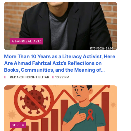
A FAHRIZAL AZIZ
More Than 10 Years as a Literacy Activist, Here
Are Ahmad Fahrizal Aziz’s Reflections on
Books, Communities, and the Meaning of
Survival
REDAKSI INSIGHT BLITAR
10:22 PM
BERITA