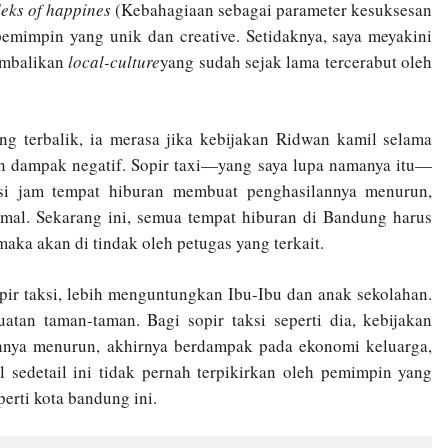
eks of happines
(Kebahagiaan sebagai parameter kesuksesan
impin yang unik dan creative. Setidaknya, saya meyakini
embalikan
local-culture
yang sudah sejak lama tercerabut oleh
ding terbalik, ia merasa jika kebijakan Ridwan kamil selama
an dampak negatif. Sopir taxi—yang saya lupa namanya itu—
i jam tempat hiburan membuat penghasilannya menurun,
al. Sekarang ini, semua tempat hiburan di Bandung harus
aka akan di tindak oleh petugas yang terkait.
opir taksi, lebih menguntungkan Ibu-Ibu dan anak sekolahan.
an taman-taman. Bagi sopir taksi seperti dia, kebijakan
lannya menurun, akhirnya berdampak pada ekonomi keluarga,
 sedetail ini tidak pernah terpikirkan oleh pemimpin yang
erti kota bandung ini.