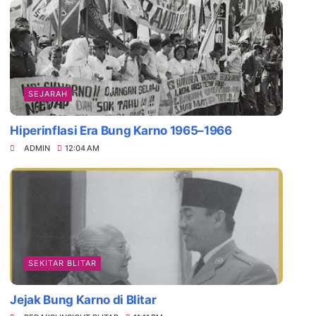
SEJARAH
Hiperinflasi Era Bung Karno 1965–1966
ADMIN
12:04 AM
SEKITAR BLITAR
Jejak Bung Karno di Blitar