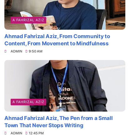
A FAHRIZAL AZIZ
Ahmad Fahrizal Aziz, From Community to
Content, From Movement to Mindfulness
ADMIN
9:50 AM
A FAHRIZAL AZIZ
Ahmad Fahrizal Aziz, The Pen from a Small
Town That Never Stops Writing
ADMIN
12:45 PM