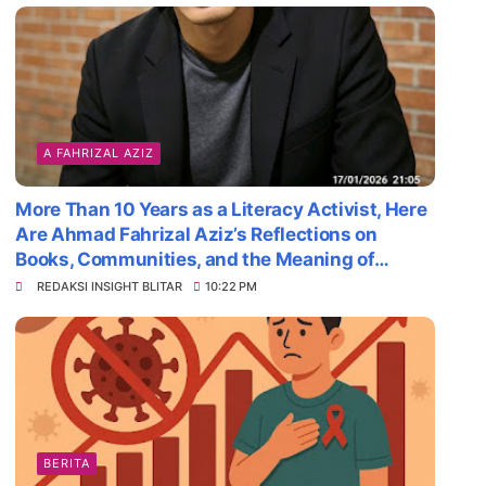
A FAHRIZAL AZIZ
More Than 10 Years as a Literacy Activist, Here
Are Ahmad Fahrizal Aziz’s Reflections on
Books, Communities, and the Meaning of
Survival
REDAKSI INSIGHT BLITAR
10:22 PM
BERITA