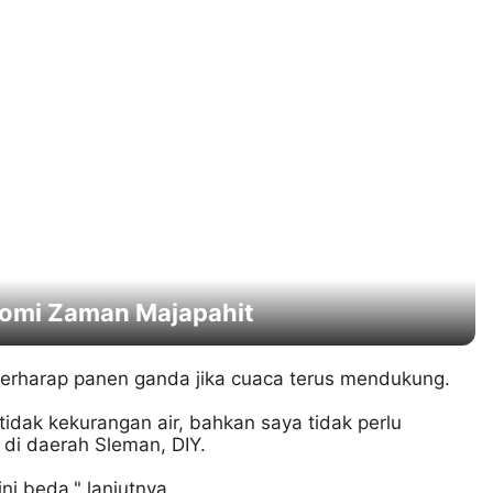
onomi Zaman Majapahit
berharap panen ganda jika cuaca terus mendukung.
idak kekurangan air, bahkan saya tidak perlu
n di daerah Sleman, DIY.
ni beda," lanjutnya.