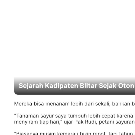
Sejarah Kadipaten Blitar Sejak Ot
Mereka bisa menanam lebih dari sekali, bahkan 
"Tanaman sayur saya tumbuh lebih cepat karena t
menyiram tiap hari," ujar Pak Rudi, petani sayura
"Biasanya musim kemarau bikin repot, tapi tahun i