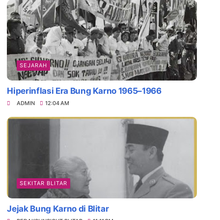
SEJARAH
Hiperinflasi Era Bung Karno 1965–1966
ADMIN
12:04 AM
Hubungan Adipati Srengat dan Mangkune
SEKITAR BLITAR
Jejak Bung Karno di Blitar