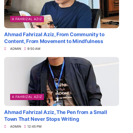
A FAHRIZAL AZIZ
Ahmad Fahrizal Aziz, From Community to
Content, From Movement to Mindfulness
ADMIN
9:50 AM
A FAHRIZAL AZIZ
Ahmad Fahrizal Aziz, The Pen from a Small
Town That Never Stops Writing
ADMIN
12:45 PM