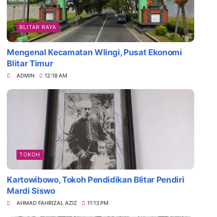
BLITAR RAYA
Mengenal Kecamatan Wlingi, Pusat Ekonomi
Blitar Timur
ADMIN
12:18 AM
TOKOH
Kartowibowo, Tokoh Pendidikan Blitar Pendiri
Mardi Siswo
AHMAD FAHRIZAL AZIZ
11:13 PM