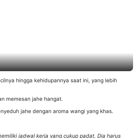
a Tarik Es Drop Blitar, Kuliner Legendaris
ecilnya hingga kehidupannya saat ini, yang lebih
an memesan jahe hangat.
menyeduh jahe dengan aroma wangi yang khas.
memiliki jadwal kerja yang cukup padat. Dia harus