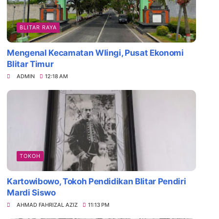
BLITAR RAYA
Mengenal Kecamatan Wlingi, Pusat Ekonomi
Blitar Timur
ADMIN
12:18 AM
TOKOH
Kartowibowo, Tokoh Pendidikan Blitar Pendiri
Mardi Siswo
AHMAD FAHRIZAL AZIZ
11:13 PM