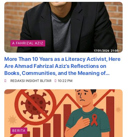
A FAHRIZAL AZIZ
More Than 10 Years as a Literacy Activist, Here
Are Ahmad Fahrizal Aziz’s Reflections on
Books, Communities, and the Meaning of
Survival
REDAKSI INSIGHT BLITAR
10:22 PM
BERITA