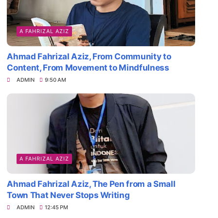
A FAHRIZAL AZIZ
Ahmad Fahrizal Aziz, From Community to
Content, From Movement to Mindfulness
ADMIN
9:50 AM
A FAHRIZAL AZIZ
Ahmad Fahrizal Aziz, The Pen from a Small
Town That Never Stops Writing
ADMIN
12:45 PM