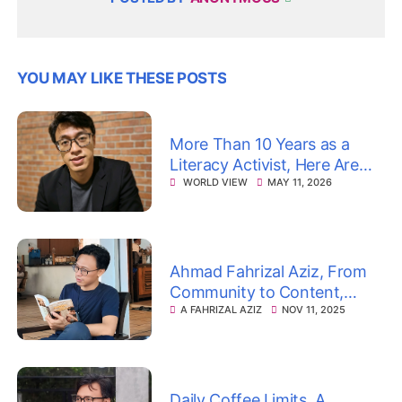
YOU MAY LIKE THESE POSTS
More Than 10 Years as a
Literacy Activist, Here Are
Ahmad Fahrizal Aziz’s
WORLD VIEW
MAY 11, 2026
Reflections on Books,
Communities, and the
Meaning of Survival
Ahmad Fahrizal Aziz, From
Community to Content,
From Movement to
A FAHRIZAL AZIZ
NOV 11, 2025
Mindfulness
Daily Coffee Limits, A