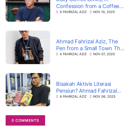
Confession from a Coffee
Addict
A FAHRIZAL AZIZ
NOV 10, 2025
Ahmad Fahrizal Aziz, The
Pen from a Small Town That
Never Stops Writing
A FAHRIZAL AZIZ
NOV 07, 2025
Bisakah Aktivis Literasi
Pensiun? Ahmad Fahrizal
Aziz Menjawab dengan
A FAHRIZAL AZIZ
NOV 06, 2025
Membuka “Sahabat Buku
Blitar”
0 COMMENTS