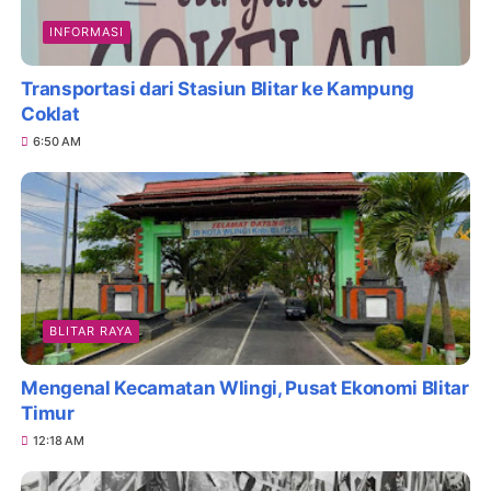
INFORMASI
Transportasi dari Stasiun Blitar ke Kampung
Coklat
6:50 AM
BLITAR RAYA
Mengenal Kecamatan Wlingi, Pusat Ekonomi Blitar
Timur
12:18 AM