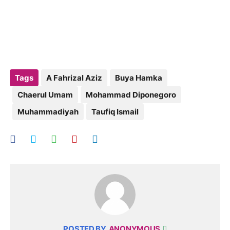
Tags
A Fahrizal Aziz
Buya Hamka
Chaerul Umam
Mohammad Diponegoro
Muhammadiyah
Taufiq Ismail
POSTED BY
ANONYMOUS