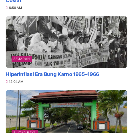
Coklat
6:50 AM
SEJARAH
Hiperinflasi Era Bung Karno 1965–1966
12:04 AM
BLITAR RAYA