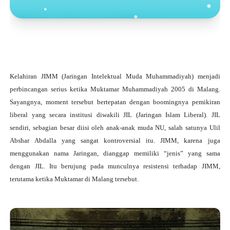
Toko Jurnal Rasa
KLIK / SENTUH UNTUK MENGUNJUNGI
Kelahiran JIMM (Jaringan Intelektual Muda Muhammadiyah) menjadi
perbincangan serius ketika Muktamar Muhammadiyah 2005 di Malang.
Sayangnya, moment tersebut bertepatan dengan boomingnya pemikiran
liberal yang secara institusi diwakili JIL (Jaringan Islam Liberal). JIL
sendiri, sebagian besar diisi oleh anak-anak muda NU, salah satunya Ulil
Abshar Abdalla yang sangat kontroversial itu. JIMM, karena juga
menggunakan nama Jaringan, dianggap memiliki “jenis” yang sama
dengan JIL. Itu berujung pada munculnya resistensi terhadap JIMM,
terutama ketika Muktamar di Malang tersebut.