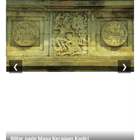
❮
❯
Blitar pada Masa Kerajaan Kadiri