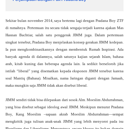
Sekitar bulan november 2014, saya bertemu lagi dengan Pradana Boy ZTF
di rumahnya. Pertemuan itu secara tidak sengaja terjadi karena ajakan Mas
Hasnan Bachtiar, salah satu penggerak JIMM juga. Dalam pertemuan
singkat tersebut, Pradana Boy menjelaskan konsep gerakan JIMM kedepan.
Ia pun mengkombinasikannya dengan membentuk Rumah Inspirasi. Ada
banyak agenda di dalamnya, salah satunya kajian sejarah Islam, bahasa
arab, kitab kuning dan beberapa agenda lain. Ia sedikit berseloroh jika
istilah “liberal” yang disematkan kepada eksponen JIMM tersebut karena
soal Mantiq (Bahasa). Misalkan, nama Jaringan diganti dengan Jamaah,
maka mungkin saja JIMM tidak akan disebut liberal.
JIMM sendiri tidak bisa dilepaskan dari sosok Alm. Moeslim Abdurrahman,
yang bisa disebut sebagai ideolog awal JIMM. Meskipun menurut Pradana
Boy, Kang Moeslim –sapaan akrab Moeslim Abdurrahman—sempat
mengkritik juga tulisan anak-anak JIMM yang lebih menyorot pada isu
Pluralisme dan Liberalisme. Menurutnya, secara khusus itu bukan domain