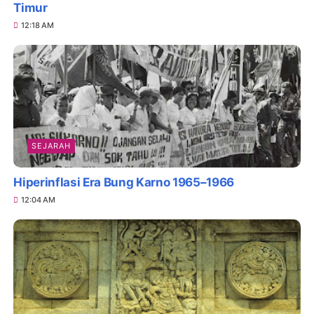
Timur
12:18 AM
SEJARAH
Hiperinflasi Era Bung Karno 1965–1966
12:04 AM