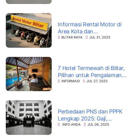
Mana-Mana, Sekarang
Saatnya Cuan!
Informasi Rental Motor di
Area Kota dan
KabupatenBlitar
BLITAR RAYA
JUL 31, 2025
7 Hotel Termewah di Blitar,
Pilihan untuk Pengalaman
Menginap Eksklusif
INFORMASI
JUL 27, 2025
Perbedaan PNS dan PPPK
Lengkap 2025: Gaji,
Tunjangan, Simulasi Gaji, dan
INFO ANDA
JUL 06, 2025
Dasar Hukum