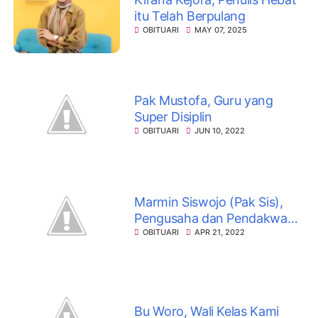
itu Telah Berpulang
OBITUARI
MAY 07, 2025
Pak Mustofa, Guru yang
Super Disiplin
OBITUARI
JUN 10, 2022
Marmin Siswojo (Pak Sis),
Pengusaha dan Pendakwah
Islam Legendaris di Blitar
OBITUARI
APR 21, 2022
Bu Woro, Wali Kelas Kami