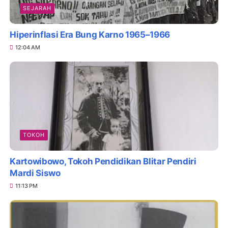
SEJARAH
Hiperinflasi Era Bung Karno 1965–1966
12:04 AM
TOKOH
Kartowibowo, Tokoh Pendidikan Blitar Pendiri
Mardi Siswo
11:13 PM