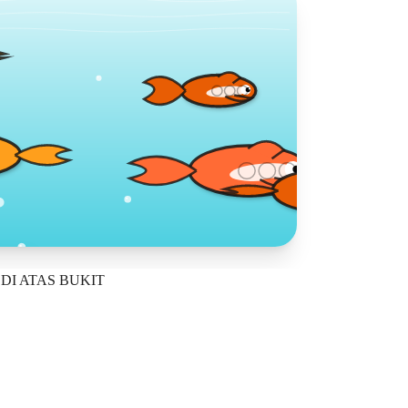
sa
DI ATAS BUKIT
I