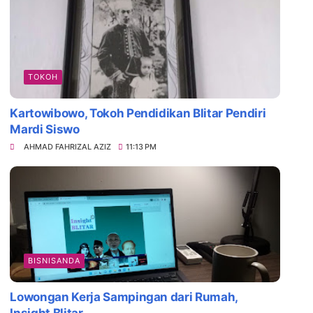
TOKOH
Kartowibowo, Tokoh Pendidikan Blitar Pendiri
Mardi Siswo
AHMAD FAHRIZAL AZIZ
11:13 PM
Sejarah Kadipaten Blitar Sejak Otonomi Zama
BISNISANDA
Lowongan Kerja Sampingan dari Rumah,