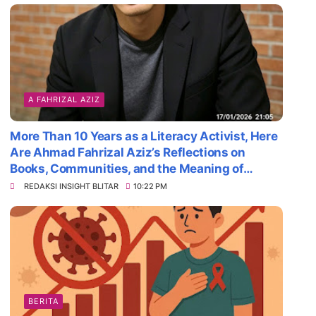
A FAHRIZAL AZIZ
More Than 10 Years as a Literacy Activist, Here
Are Ahmad Fahrizal Aziz’s Reflections on
Books, Communities, and the Meaning of
Survival
REDAKSI INSIGHT BLITAR
10:22 PM
BERITA