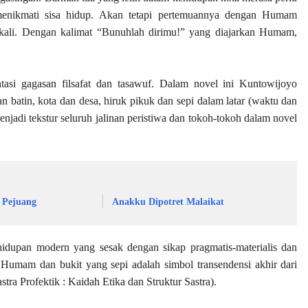
menikmati sisa hidup. Akan tetapi pertemuannya dengan Humam
kali. Dengan kalimat “Bunuhlah dirimu!” yang diajarkan Humam,
ntasi gagasan filsafat dan tasawuf. Dalam novel ini Kuntowijoyo
an batin, kota dan desa, hiruk pikuk dan sepi dalam latar (waktu dan
adi tekstur seluruh jalinan peristiwa dan tokoh-tokoh dalam novel
a Pejuang
Anakku Dipotret Malaikat
hidupan modern yang sesak dengan sikap pragmatis-materialis dan
koh Humam dan bukit yang sepi adalah simbol transendensi akhir dari
a Profektik : Kaidah Etika dan Struktur Sastra).