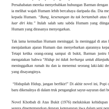
Persahabatan mereka menyebabkan hubungan Barman dengan P
ia melihat wajah Humam lebih bercahaya daripada dia. Dia mera
kepada Humam.
“Bung, kesenangan itu tak bertambah atau
luar diri kita.”
Itulah salah satu sabda Humam yang diing
Humam yang dirasanya menyegarkan.
Tak lama kemudian Humam meninggal. Ia meninggal di atas 
menjalankan ajaran Humam dan menyebarkan ajarannya kepa
Tetapi ketika orang-orang sampai di bukit, Barman just
mengatakan bahwa “
Hidup ini tidak berharga untuk dilanju
meninggalkan rumah itu dan ia menemui seorang laki-laki d
yang disayanginya.
“Hidupilah Hidup, jangan berfikir!” Di akhir novel ini, Pop
baru dikenalnya di dalam truk pengangkut sayur-sayuran dari b
Novel Khotbah di Atas Bukit (1976) melukiskan kehidupan m
segera dipertentangkan dengan ketenangan jiwa dalam sepi pen