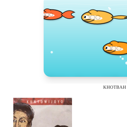
Toko Jurnal Ra
KHOTBAH 
KLIK / SENTUH UNTUK MENGUNJUNG