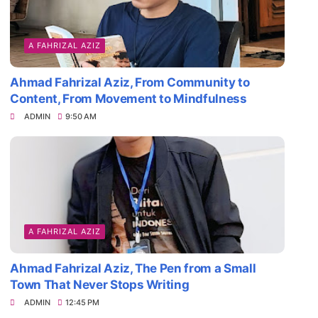
A FAHRIZAL AZIZ
Ahmad Fahrizal Aziz, From Community to
Content, From Movement to Mindfulness
ADMIN
9:50 AM
A FAHRIZAL AZIZ
Ahmad Fahrizal Aziz, The Pen from a Small
Town That Never Stops Writing
ADMIN
12:45 PM