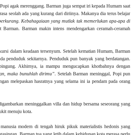
opi agak merenggang. Barman juga sempat iri kepada Humam saat
sa seolah ada yang kurang dari diriinya. Makanya dia terus belajar
 berkurang. Kebahagaiaan yang mutlak tak memerlukan apa-apa di
at Barman. Barman makin intens mendengarkan ceramah-ceramah
kursi dalam keadaan tersenyum. Setelah kematian Humam, Barman
da penduduk sekitarnya. Penduduk pun banyak yang berdatangan.
ru bingung. Akhirnya, ia mampu mengucapkan khotbahnya dengan
tkan, maka bunuhlah dirimu”
. Setelah Barman meninggal, Popi pun
engan melepaskan hasratnya yang selama ini ia pendam pada orang
i digambarkan meninggalkan villa dan hidup bersama seseorang yang
ukit menuju kota.
anusia modern di tengah hiruk pikuk materialistis hedonis yang
gasingan. Barman tua yang letih dalam kehidupan kota merasa perlu