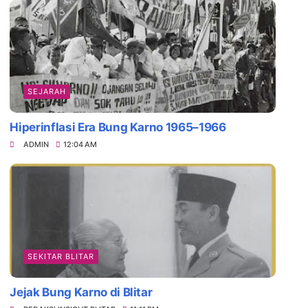
SEJARAH
Hiperinflasi Era Bung Karno 1965–1966
ADMIN
12:04 AM
SEKITAR BLITAR
Jejak Bung Karno di Blitar