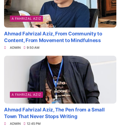
A FAHRIZAL AZIZ
Ahmad Fahrizal Aziz, From Community to
Content, From Movement to Mindfulness
ADMIN
9:50 AM
A FAHRIZAL AZIZ
Ahmad Fahrizal Aziz, The Pen from a Small
Town That Never Stops Writing
ADMIN
12:45 PM