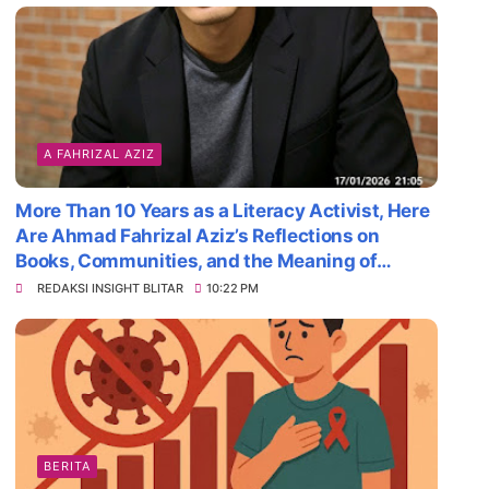
A FAHRIZAL AZIZ
More Than 10 Years as a Literacy Activist, Here
Are Ahmad Fahrizal Aziz’s Reflections on
Books, Communities, and the Meaning of
Survival
REDAKSI INSIGHT BLITAR
10:22 PM
BERITA