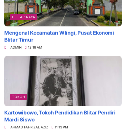
BLITAR RAYA
Mengenal Kecamatan Wlingi, Pusat Ekonomi
Blitar Timur
ADMIN
12:18 AM
Daya Tarik Es Drop Blitar, Kuliner Legenda
TOKOH
Kartowibowo, Tokoh Pendidikan Blitar Pendiri
Mardi Siswo
AHMAD FAHRIZAL AZIZ
11:13 PM