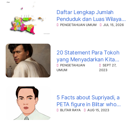
Daftar Lengkap Jumlah
Penduduk dan Luas Wilayah
38 Kabupaten/Kota di Jawa
PENGETAHUAN UMUM
JUL 15, 2026
Timur, Siapa Terbesar?
20 Statement Para Tokoh
yang Menyadarkan Kita
Pentingnya Belajar Sejarah
PENGETAHUAN
SEPT 27,
UMUM
2023
5 Facts about Supriyadi, a
PETA figure in Blitar who
disappeared mysteriously
BLITAR RAYA
AUG 15, 2023