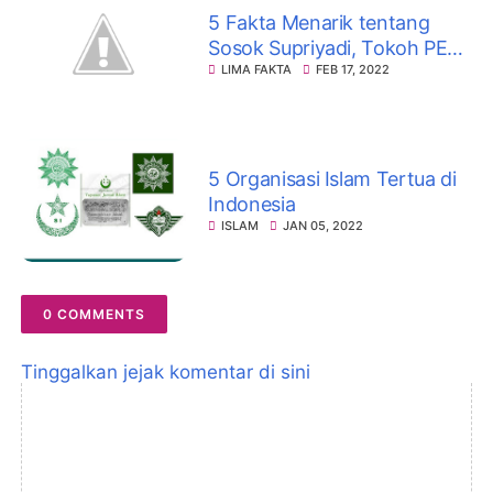
5 Fakta Menarik tentang
Sosok Supriyadi, Tokoh PETA
di Blitar yang Menghilang
LIMA FAKTA
FEB 17, 2022
Secara Misterius
5 Organisasi Islam Tertua di
Indonesia
ISLAM
JAN 05, 2022
0 COMMENTS
Tinggalkan jejak komentar di sini