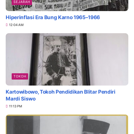
SEJARAH
Hiperinflasi Era Bung Karno 1965–1966
12:04 AM
TOKOH
Kartowibowo, Tokoh Pendidikan Blitar Pendiri
Mardi Siswo
11:13 PM