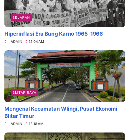
SEJARAH
Hiperinflasi Era Bung Karno 1965–1966
ADMIN
12:04 AM
Daya Tarik Es Drop Blitar, Kuliner Legenda
BLITAR RAYA
Mengenal Kecamatan Wlingi, Pusat Ekonomi
Blitar Timur
ADMIN
12:18 AM