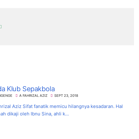
da Klub Sepakbola
NGENGE
A FAHRIZAL AZIZ
SEPT 23, 2018
izal Aziz Sifat fanatik memicu hilangnya kesadaran. Hal
h dikaji oleh Ibnu Sina, ahli k...