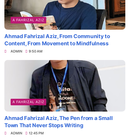
A FAHRIZAL AZIZ
Ahmad Fahrizal Aziz, From Community to
Content, From Movement to Mindfulness
ADMIN
9:50 AM
A FAHRIZAL AZIZ
Ahmad Fahrizal Aziz, The Pen from a Small
Town That Never Stops Writing
ADMIN
12:45 PM