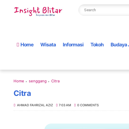
Home
Wisata
Informasi
Tokoh
Budaya 
Home
senggang
Citra
Citra
AHMAD FAHRIZAL AZIZ
7:03 AM
0 COMMENTS