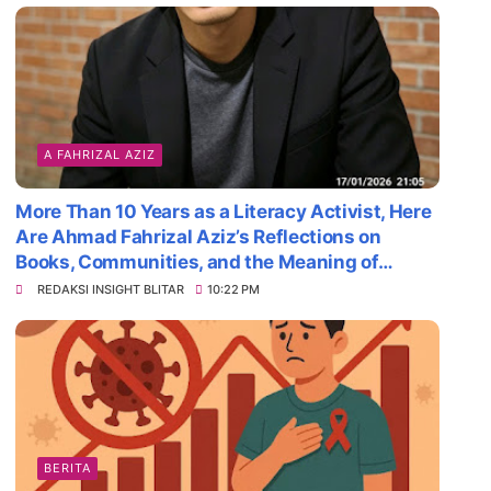
A FAHRIZAL AZIZ
More Than 10 Years as a Literacy Activist, Here
Are Ahmad Fahrizal Aziz’s Reflections on
Books, Communities, and the Meaning of
Survival
REDAKSI INSIGHT BLITAR
10:22 PM
BERITA